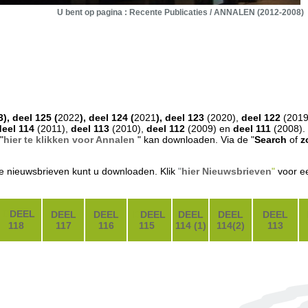
U bent op pagina : Recente Publicaties / ANNALEN (2012-2008)
3)
, deel 125
(
2022
),
deel 124
(
2021
), deel 123
(2020),
deel 122
(2019
deel 114
(2011),
deel
113
(2010),
deel 112
(2009) en
deel 111
(2008).
"
hier te
klikken voor Annalen
" kan downloaden. Via de "
Search
of
z
 nieuwsbrieven kunt u downloaden. Klik
"
hier Nieuwsbrieven
"
voor ee
DEEL
D
DEEL
DEEL
D
DEEL
DEEL
DEEL
DEEL
118
7
117
116
115
5
114 (1)
114(2)
113