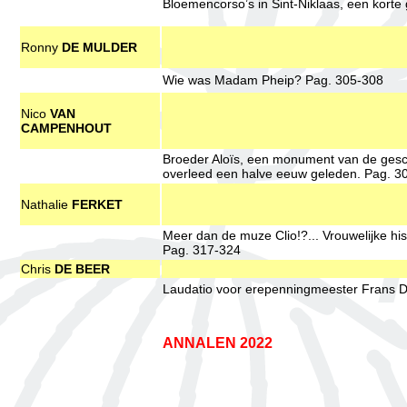
Bloemencorso’s in Sint-Niklaas, een korte
Ronny
DE MULDER
Wie was Madam Pheip? Pag. 305-308
Nico
VAN
CAMPENHOUT
Broeder Aloïs, een monument van de gesch
overleed een halve eeuw geleden. Pag. 3
Nathalie
FERKET
Meer dan de muze Clio!?... Vrouwelijke hist
Pag. 317-324
Chris
DE BEER
Laudatio voor erepenningmeester Frans D
ANNALEN 2022