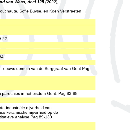
nd van Waas, deel 125
(2022),
ouchaute, Sofie Buyse. en Koen Verstraeten
-22 .
34
de- eeuws domein van de Burggraaf van Gent Pag.
n parochies in het bisdom Gent. Pag 83-88
o-industriële nijverheid van
nse keramische nijverheid op de
titatieve analyse Pag 89-130