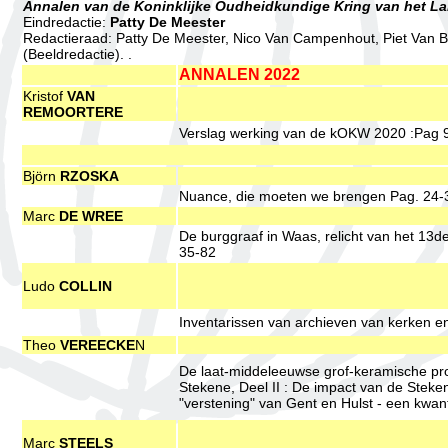
Annalen van de Koninklijke Oudheidkundige Kring van het La
Eindredactie:
Patty De Meester
Redactieraad: Patty De Meester, Nico Van Campenhout, Piet Van B
(Beeldredactie). .
ANNALEN 2022
Kristof
VAN
REMOORTERE
Verslag werking van de kOKW 2020 :Pag 9
Björn
RZOSKA
Nuance, die moeten we brengen Pag. 24-
Marc
DE WREE
De burggraaf in Waas, relicht van het 13
35-82
Ludo
COLLIN
Inventarissen van archieven van kerken e
Theo
VEREECKE
N
De laat-middeleeuwse grof-keramische prot
Stekene, Deel II : De impact van de Steke
"verstening" van Gent en Hulst - een kwan
Marc
STEELS