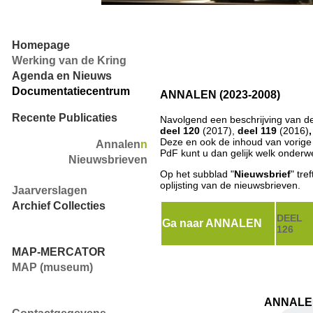
Homepage
Werking van de Kring
Agenda en Nieuws
Documentatiecentrum
ANNALEN
(2023-2008)
Recente Publicaties
Navolgend een beschrijving van d
deel 120
(2017),
deel 119
(2016)
Deze en ook de inhoud van vorige
Annalen
n
PdF kunt u dan gelijk welk onderwe
Nieuwsbrieven
Op het subblad "
Nieuwsbrief
" tre
oplijsting van de nieuwsbrieven.
Jaarverslagen
Archief Collecties
DEEL
Ga naar ANNALEN
126
MAP-MERCATOR
MAP (museum)
ANNALE