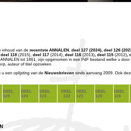
e inhoud van de
recentste ANNALEN
,
deel 127
(2024), deel 126
(202
, deel 118
(2015),
deel 117
(2014),
deel 116
(2013)
, deel 115
(2012)
, 
 ANNALEN tot 1861, zijn opgenomen in een PdF bestand welke u door 
rp, auteur of titel opzoeken.
ft u een oplijsting van de
Nieuwsbrieven
sinds aanvang 2009. Ook deze
DEEL
DEEL
DEEL
DEEL
DEEL
DEEL
DEEL
125
124
123
122
121
120
119
N