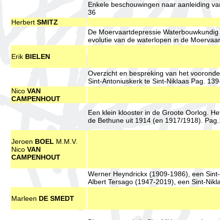
Enkele beschouwingen naar aanleiding van 
36
Herbert
SMITZ
De Moervaartdepressie Waterbouwkundig - H
evolutie van de waterlopen in de Moervaar
Erik
BIELEN
Overzicht en bespreking van het vooronder
Sint-Antoniuskerk te Sint-Niklaas Pag. 13
Nico
VAN
CAMPENHOUT
Een klein klooster in de Groote Oorlog. H
de Bethune uit 1914 (en 1917/1918). Pag
Jeroen
BOEL
M.M.V.
Nico
VAN
CAMPENHOUT
Werner Heyndrickx (1909-1986), een Sint
Albert Tersago (1947-2019), een Sint-Nik
Marleen
DE SMEDT